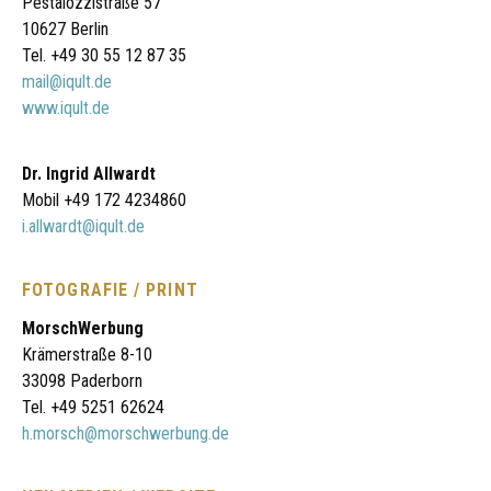
Pestalozzistraße 57
10627 Berlin
Tel. +49 30 55 12 87 35
mail@iqult.de
www.iqult.de
Dr. Ingrid Allwardt
Mobil +49 172 4234860
i.allwardt@iqult.de
FOTOGRAFIE / PRINT
MorschWerbung
Krämerstraße 8-10
33098 Paderborn
Tel. +49 5251 62624
h.morsch@morschwerbung.de