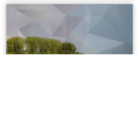
Freitag, 22.9.2017 | 19.00 Uhr | Ev. Kirche Bad Lippspringe
UNTER GLEICHEM HIMMEL
Werke von Saad Thamir: „Von allen für alle“ (Gib uns
Frieden) und „Unter gleichem Himmel“ In Kooperation mit
dem „Glaubensgarten“ im Rahmen der Landesgartenschau
Der Glaubensgarten ...
mehr